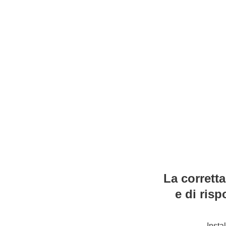
La corrett
e di risp
Insta