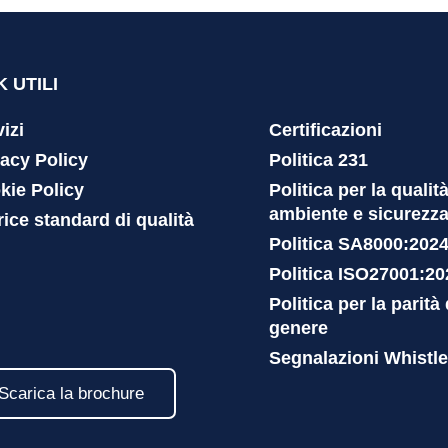
K UTILI
izi
Certificazioni
vacy Policy
Politica 231
kie Policy
Politica per la qualità
ambiente e sicurezz
ice standard di qualità
Politica SA8000:202
Politica ISO27001:20
Politica per la parità 
genere
Segnalazioni Whistl
Scarica la brochure