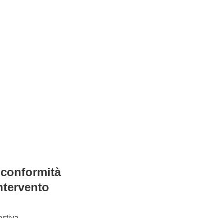
 conformità
intervento
estiva