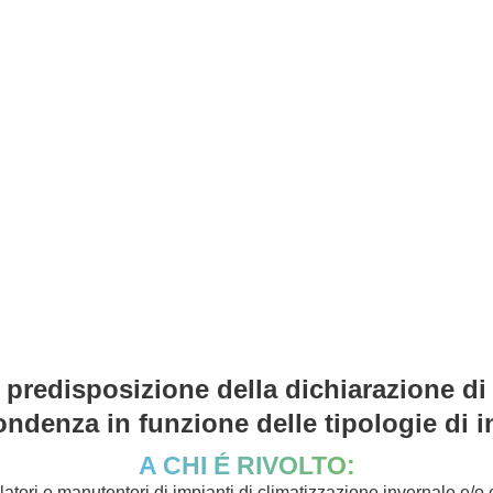
a predisposizione della dichiarazione di
ondenza in funzione delle tipologie di 
A CHI É RIVOLTO:
llatori e manutentori di impianti di climatizzazione invernale e/o 