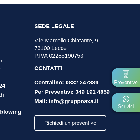
SEDE LEGALE
V.le Marcello Chiatante, 9
73100 Lecce
P.IVA 02285190753
,
a
CONTATTI
4
Centralino: 0832 347889
Preventivo
24
Per Preventivi: 349 191 4859
di
Mail: info@gruppoaxa.it
Scrivici
eblowing
Richiedi un preventivo