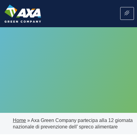
Home
»
Axa Green Company partecipa alla 12 giornata
nazionale di prevenzione dell’ spreco alimentare